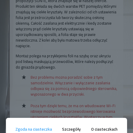
propozycji SONTE, która znajduje się w naszej ofercie.
Produkt ten składa się dwóch warstw PET pomiędzy którymi
znajdują się ciekłe kryształy. W zależności od ich ustawienia
folia jest przeźroczysta lub tworzy skuteczną osłonę
okienną. Całość zasilana jest elektrycznie i kiedy zostanie
włączony prąd ciekłe kryształy ustawiają się w
uporządkowany sposób, a folia staje się prawie
niewidoczna. Z kolei aby była matowa trzeba odłączyć
napięcie.
Montaż polega na przyklejeniu foli na szybę oraz ukryciu
pod listwą maskującą przewodów, które należy podłączyć
do gniazda prądowego.
Bez problemu można poradzić sobie z tym
samodzielnie. Włączanie i wyłączanie zasilania
odbywa się za pomocą odpowiedniego sterownika,
wyposażonego w dwa przyciski.
Poza tym dzięki temu, że ma on wbudowane Wi-Fi
istnieje możliwość bezprzewodowego kierowania
ułożeniem ciekłych kryształów. Wystarczy w tym
celu zdobyć odpowiednią aplikację przeznaczoną
na urządzenia mobilne, takie jak smartfony czy
Zgoda na ciasteczka
Szczegóły
O ciasteczkach