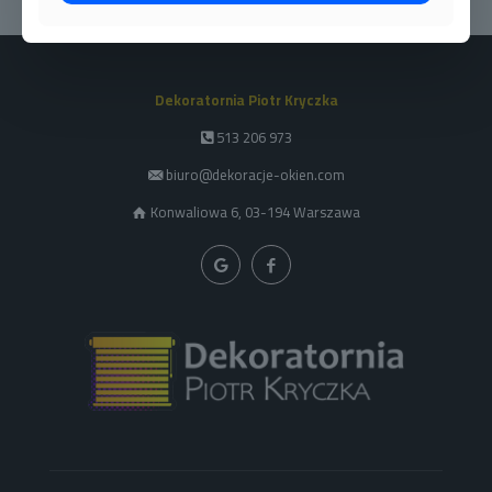
Dekoratornia Piotr Kryczka
513 206 973
biuro@dekoracje-okien.com
Konwaliowa 6, 03-194 Warszawa